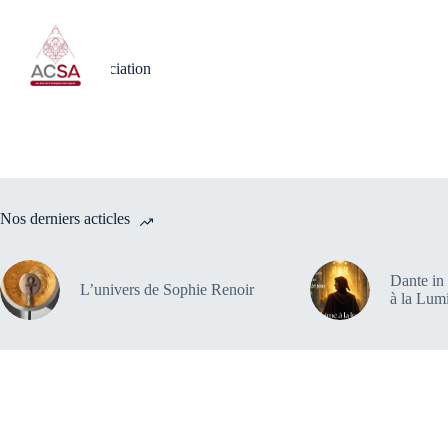
Passer
au
contenu
Accueil
Le millénaire de la 
Histoire de l’association
Nos derniers acticles
Dante in
L’univers de Sophie Renoir
à la Lum