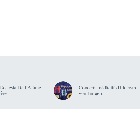
crypte Saint-Aignan
Notre programmation
Nous rejoind
 Ecclesia De l’Abîme
Concerts méditatifs Hildegard
ière
von Bingen