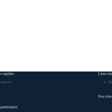
s rapides
Liens im
 presse
Me
Nos rése
partenaires