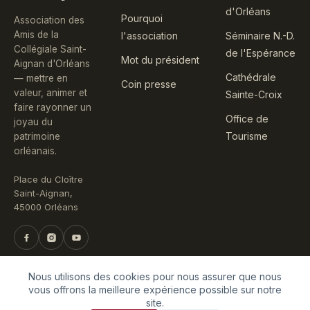
d'Orléans
Pourquoi
Association des
Amis de la
l'association
Séminaire N.-D.
Collégiale Saint-
de l'Espérance
Mot du président
Aignan d'Orléans
Cathédrale
— mettre en
Coin presse
valeur, animer et
Sainte-Croix
faire rayonner un
Office de
joyau du
Tourisme
patrimoine
orléanais.
Place du Cloître
Saint-Aignan,
45000 Orléans
Nous utilisons des cookies pour nous assurer que nous
vous offrons la meilleure expérience possible sur notre
site.