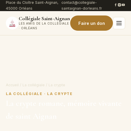
Passer
Place du Cloître Saint-Aignan,
contact@collegiale-
45000 Orléans
saintaignan-dorleans.fr
au
contenu
Collégiale Saint-Aignan
Faire un don
LES AMIS DE LA COLLÉGIALE
· ORLÉANS
Accueil
/ La collégiale / La crypte
LA COLLÉGIALE · LA CRYPTE
La crypte romane, mémoire vivante
de saint Aignan