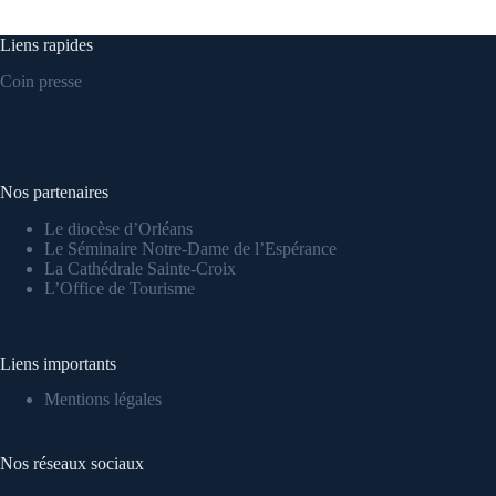
Liens rapides
Coin presse
Nos partenaires
Le diocèse d’Orléans
Le Séminaire Notre-Dame de l’Espérance
La Cathédrale Sainte-Croi
x
L’Office de Tourisme
Liens importants
Mentions légales
Nos réseaux sociaux