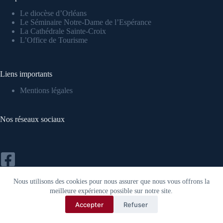
Le diocèse d’Orléans
Le Séminaire Notre-Dame de l’Espérance
La Cathédrale Sainte-Croi
x
L’Office de Tourisme
Liens importants
Mentions légales
Nos réseaux sociaux
Nous utilisons des cookies pour nous assurer que nous vous offrons la
meilleure expérience possible sur notre site.
Accepter
Refuser
Copyright © Association de la Collégiale Saint-Aignan
d'Orléans 2022